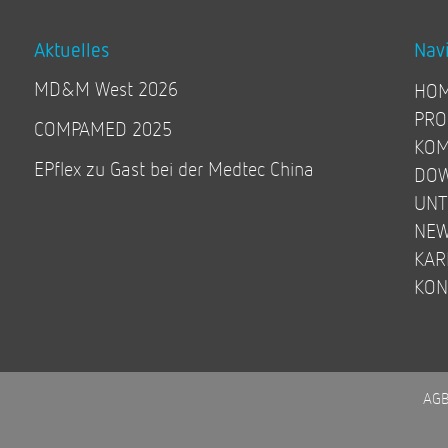
Aktuelles
Nav
MD&M West 2026
HO
PRO
COMPAMED 2025
KOM
EPflex zu Gast bei der Medtec China
DO
UN
NE
KAR
KON
AG