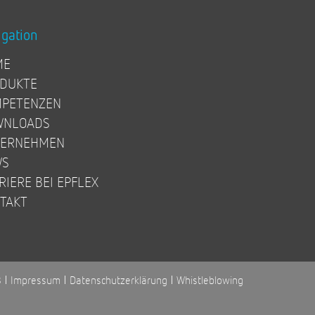
igation
ME
DUKTE
PETENZEN
WNLOADS
TERNEHMEN
WS
RIERE BEI EPFLEX
TAKT
B
Impressum
Datenschutzerklärung
Whistleblowing