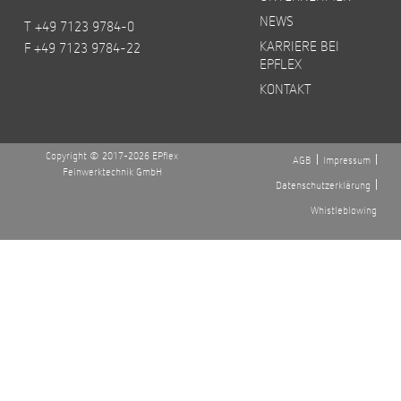
NEWS
T +49 7123 9784-0
KARRIERE BEI
F +49 7123 9784-22
EPFLEX
KONTAKT
Copyright © 2017-2026 EPflex
AGB
Impressum
Feinwerktechnik GmbH
Datenschutzerklärung
Whistleblowing