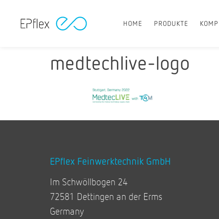
HOME
PRODUKTE
KOMP
medtechlive-logo
EPflex Feinwerktechnik GmbH
Im Schwöllbogen 24
72581 Dettingen an der Erms
Germany