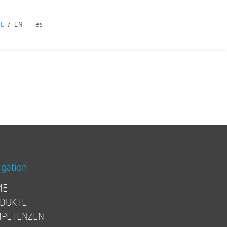
DE
EN
es
igation
ME
DUKTE
PETENZEN