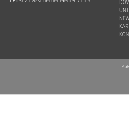
EPflex zu Gast bei der Medtec China
DO
UN
NE
KAR
KON
AG