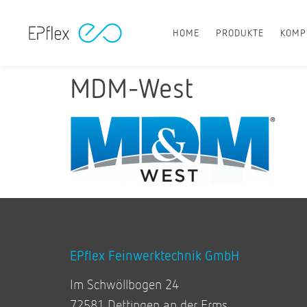
HOME
PRODUKTE
KOMP
MDM-West
EPflex Feinwerktechnik GmbH
Im Schwöllbogen 24
72581 Dettingen an der Erms