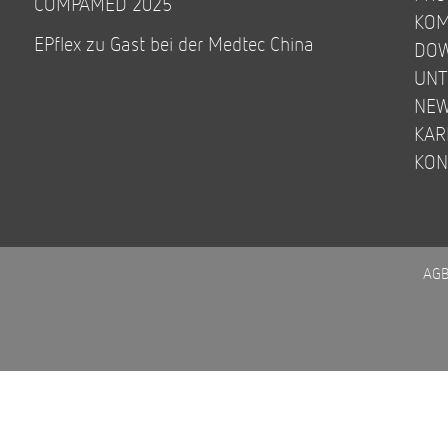
COMPAMED 2025
KOM
EPflex zu Gast bei der Medtec China
DO
UN
NE
KAR
KON
AG