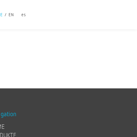
DE
EN
es
igation
ME
DUKTE