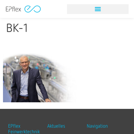
NITINOL STONE RETRIEVAL DEVICES
VISION & MISSION
BK-1
EPflex
Aktuelles
Navigation
Feinwerktechnik