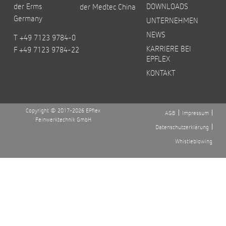
der Erms
DOWNLOADS
der Medtec China
Germany
UNTERNEHMEN
NEWS
T +49 7123 9784-0
KARRIERE BEI
F +49 7123 9784-22
EPFLEX
KONTAKT
Copyright © 2017-2026 EPflex
AGB
Impressum
Feinwerktechnik GmbH
Datenschutzerklärung
Whistleblowing