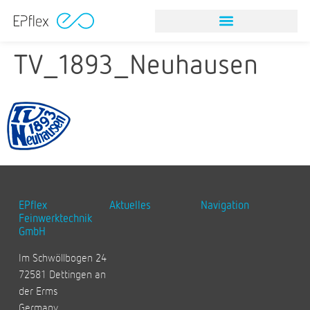
TV_1893_Neuhausen
EPflex
Aktuelles
Navigation
Feinwerktechnik
GmbH
Im Schwöllbogen 24
72581 Dettingen an
der Erms
Germany