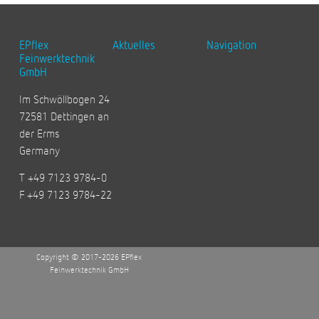
EPflex
Aktuelles
Navigation
Feinwerktechnik
GmbH
Im Schwöllbogen 24
72581 Dettingen an
der Erms
Germany
T +49 7123 9784-0
F +49 7123 9784-22
Copyright © 2017-2026 EPflex
Feinwerktechnik GmbH