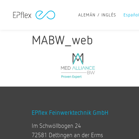
ALEMÁN
INGLÉS
Españo
MABW_web
EPflex Feinwerktechnik GmbH
Im Schwöllbogen 24
72581 Dettingen an der Erms