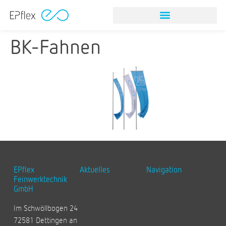
BK-Fahnen
EPflex
Aktuelles
Navigation
Feinwerktechnik
GmbH
Im Schwöllbogen 24
72581 Dettingen an