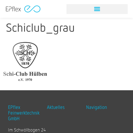
Schiclub_grau
EPflex
Aktuelles
Navigation
Feinwerktechnik
GmbH
Im Schwöllbogen 24