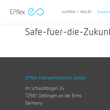
ALEMÁN
INGLÉS
Españo
Safe-fuer-die-Zukun
EPflex Feinwerktechnik GmbH
Im Schwöllbogen 24
72581 Dettingen an der Erms
Germany