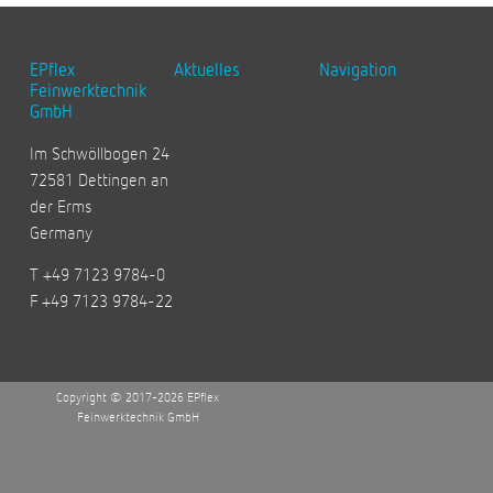
EPflex
Aktuelles
Navigation
Feinwerktechnik
GmbH
Im Schwöllbogen 24
72581 Dettingen an
der Erms
Germany
T +49 7123 9784-0
F +49 7123 9784-22
Copyright © 2017-2026 EPflex
Feinwerktechnik GmbH