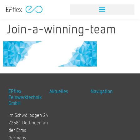
Join-a-winning-team
EPflex
Aktuelles
Navigation
Feinwerktechnik
GmbH
Im Schwöllbogen 24
72581 Dettingen an
der Erms
Germany