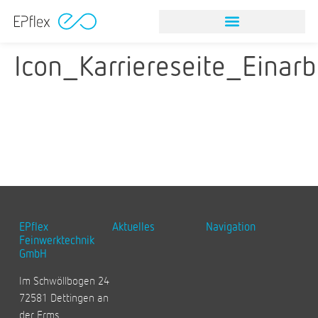
Icon_Karriereseite_Einar
EPflex
Aktuelles
Navigation
Feinwerktechnik
GmbH
Im Schwöllbogen 24
72581 Dettingen an
der Erms