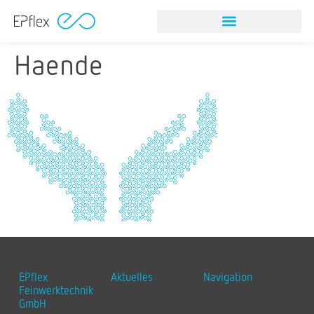
Haende
EPflex
Aktuelles
Navigation
Feinwerktechnik
GmbH