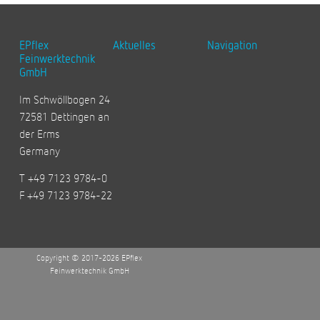
EPflex
Aktuelles
Navigation
Feinwerktechnik
GmbH
Im Schwöllbogen 24
72581 Dettingen an
der Erms
Germany
T +49 7123 9784-0
F +49 7123 9784-22
Copyright © 2017-2026 EPflex
Feinwerktechnik GmbH