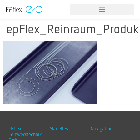
epFlex_Reinraum_Produk
EPflex
Aktuelles
Navigation
Feinwerktechnik