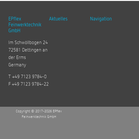
EPflex
Aktuelles
Navigation
Feinwerktechnik
GmbH
Im Schwöllbogen 24
72581 Dettingen an
der Erms
Germany
T +49 7123 9784-0
F +49 7123 9784-22
Copyright © 2017-2026 EPflex
Feinwerktechnik GmbH