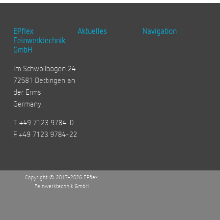
EPflex
Aktuelles
Navigation
Feinwerktechnik
GmbH
Im Schwöllbogen 24
72581 Dettingen an
der Erms
Germany
T +49 7123 9784-0
F +49 7123 9784-22
Copyright © 2017-2026 EPflex
Feinwerktechnik GmbH