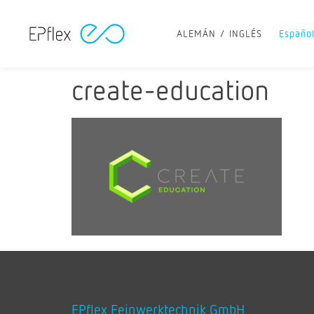
ALEMÁN
INGLÉS
Españo
create-education
EPflex Feinwerktechnik GmbH