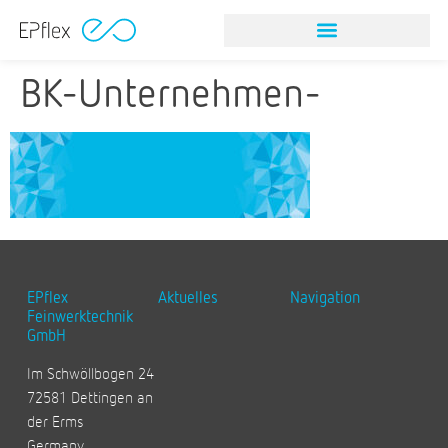
BK-Unternehmen-
EPflex
Aktuelles
Navigation
Feinwerktechnik
GmbH
Im Schwöllbogen 24
72581 Dettingen an
der Erms
Germany