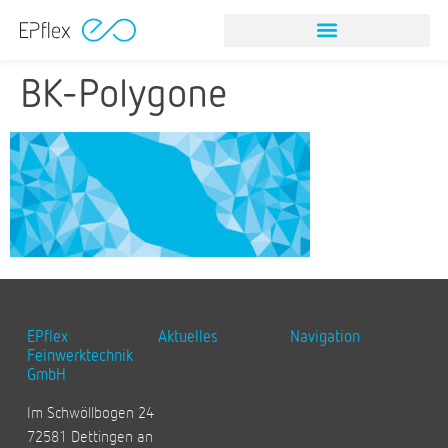
BK-Polygone
EPflex
Aktuelles
Navigation
Feinwerktechnik
GmbH
Im Schwöllbogen 24
72581 Dettingen an