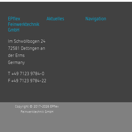
EPflex
Aktuelles
Navigation
Feinwerktechnik
GmbH
Im Schwöllbogen 24
72581 Dettingen an
der Erms
Germany
T +49 7123 9784-0
F +49 7123 9784-22
Copyright © 2017-2026 EPflex
Feinwerktechnik GmbH