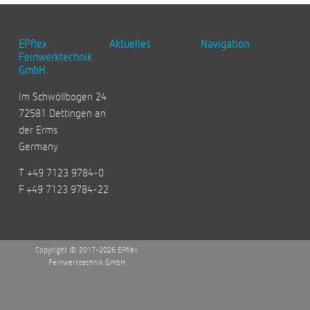
EPflex
Aktuelles
Navigation
Feinwerktechnik
GmbH
Im Schwöllbogen 24
72581 Dettingen an
der Erms
Germany
T +49 7123 9784-0
F +49 7123 9784-22
Copyright © 2017-2026 EPflex
Feinwerktechnik GmbH