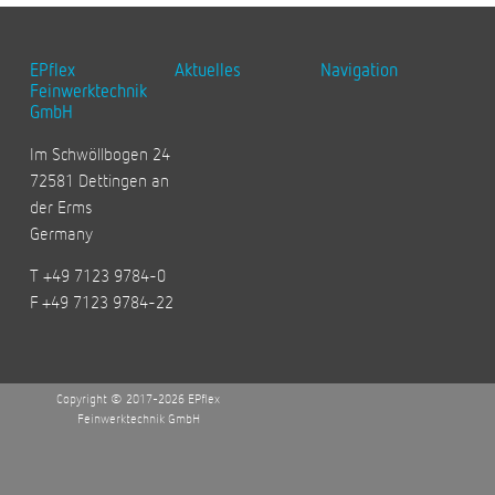
EPflex
Aktuelles
Navigation
Feinwerktechnik
GmbH
Im Schwöllbogen 24
72581 Dettingen an
der Erms
Germany
T +49 7123 9784-0
F +49 7123 9784-22
Copyright © 2017-2026 EPflex
Feinwerktechnik GmbH